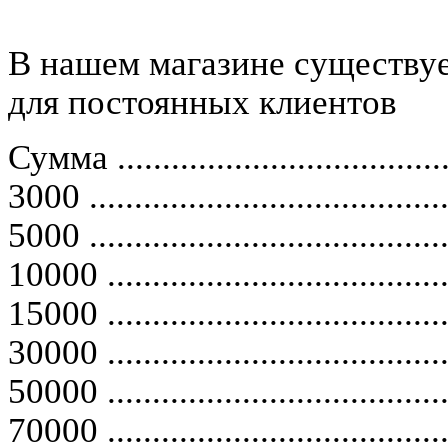
В нашем магазине существуе
для постоянных клиентов
Сумма
....................................
3000
.......................................
5000
.......................................
10000
.....................................
15000
.....................................
30000
.....................................
50000
.....................................
70000
.....................................