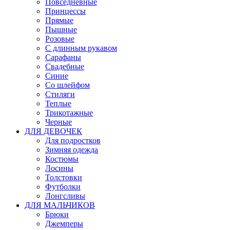
Повседневные
Принцессы
Прямые
Пышные
Розовые
С длинным рукавом
Сарафаны
Свадебные
Синие
Со шлейфом
Стиляги
Теплые
Трикотажные
Черные
ДЛЯ ДЕВОЧЕК
Для подростков
Зимняя одежда
Костюмы
Лосины
Толстовки
Футболки
Лонгсливы
ДЛЯ МАЛЬЧИКОВ
Брюки
Джемперы