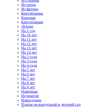
Из гипюра
Из ситца
Из фатина
Коктейльные
Красные
Крестильные
Летние
На 1 год
На 10 лет
На 11 лет
На 12 лет
На 13 лет
На 14 лет
На 2 года
На 3 года
На 4 года
На 5 лет
На 6 лет
На 7 лет
На 8 лет
На 9 лет
Нарядные
Недорогие
Новогодние
Платье на выпускной в детский сад